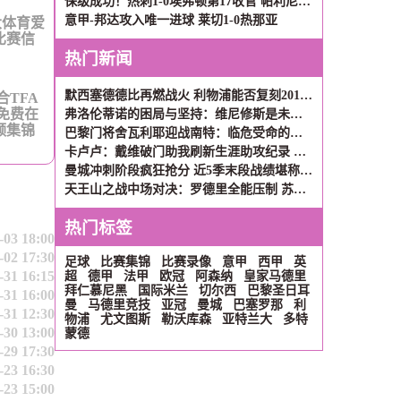
保级成功！热刺1-0埃弗顿第17收官 帕利尼亚制胜热刺近6轮仅1负
意甲-邦达攻入唯一进球 莱切1-0热那亚
大体育爱
比赛信
热门新闻
默西塞德德比再燃战火 利物浦能否复刻2017年三连胜辉煌？
合TFA
免费在
弗洛伦蒂诺的困局与坚持：维尼修斯是未来，姆巴佩非议难理解
频集锦
巴黎门将舍瓦利耶迎战南特：临危受命的救赎之战
卡卢卢：戴维破门助我刷新生涯助攻纪录 团队默契才是关键
曼城冲刺阶段疯狂抢分 近5季末段战绩堪称英超现象级
天王山之战中场对决：罗德里全能压制 苏维门迪独守拦截高地
热门标签
-03 18:00
-02 17:30
足球
比赛集锦
比赛录像
意甲
西甲
英
-31 16:15
超
德甲
法甲
欧冠
阿森纳
皇家马德里
拜仁慕尼黑
国际米兰
切尔西
巴黎圣日耳
-31 16:00
曼
马德里竞技
亚冠
曼城
巴塞罗那
利
-31 12:30
物浦
尤文图斯
勒沃库森
亚特兰大
多特
-30 13:00
蒙德
-29 17:30
-23 16:30
-23 15:00