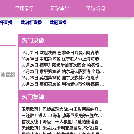
足球录像
足球集锦
足球新闻
杯直播
欧洲杯直播
欧冠直播
热门录像
05月31日 欧冠决赛 巴黎圣日耳曼vs阿森纳 全场录像
05月30日 中超第15轮 辽宁铁人vs上海海港 全场录像
05月26日 德甲升降级附加赛次回合 帕德博恩vs沃尔夫斯堡 全场录像
05月25日 意甲第38轮 帕尔马vs萨索洛 全场录像
：
澳昆超
05月25日 英超第38轮 诺丁汉森林vs伯恩茅斯 全场录像
05月25日 英超第38轮 利物浦vs布伦特福德 全场录像
热门集锦
卫冕欧冠！巴黎点球大战5-4击败阿森纳夺冠 加布里埃尔、埃泽失点
三连胜！铁人3-2海港 热菲尼奥绝杀+脱衣吃第2黄 姆本扎3轮轰6球
首次从德甲降级！十人狼堡1-2遭帕德博恩逆转 库尔达加时赛制胜
无缘欧冠！米兰1-2卡利亚里最后5轮仅1胜 萨勒马科尔斯闪击难救主