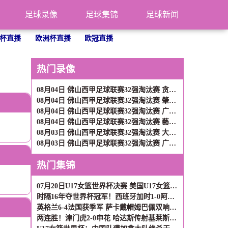
足球录像
足球集锦
足球新闻
杯直播
欧洲杯直播
欧冠直播
热门录像
08月04日 佛山西甲足球联赛32强淘汰赛 贪玩游戏 VS 美的薪火 全场录像
08月04日 佛山西甲足球联赛32强淘汰赛 肇庆恒骏成 VS 三七互娱 全场录像
08月04日 佛山西甲足球联赛32强淘汰赛 广东西南建设 VS 香港圣徒 全场录像
08月04日 佛山西甲足球联赛32强淘汰赛 藝品高國際 VS 湛江狂狼·粵辉能源 全场录像
08月03日 佛山西甲足球联赛32强淘汰赛 大塘控股 VS 茂名市点都得 全场录像
08月03日 佛山西甲足球联赛32强淘汰赛 广东凤铝 VS 湛江八部科技 全场录像
热门集锦
07月20日U17女篮世界杯决赛 美国U17女篮 82 - 73 西班牙U17女篮 集锦
时隔16年夺世界杯冠军！西班牙加时1-0阿根廷 费兰制胜恩佐染红
英格兰6-4法国获季军 萨卡戴帽姆巴佩双响创纪录奥利塞2助+失良机
两连胜！津门虎2-0申花 哈达斯传射基莱斯破门 比赛一度暂停1小时