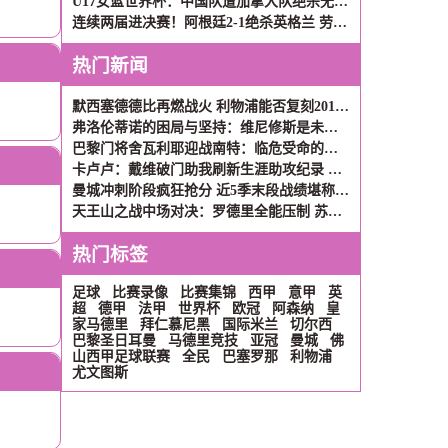
U17女篮世界杯：中国队遭加拿大队绝杀无缘4强 庞云舒16+10
连续两届进决赛！阿根廷2-1绝杀英格兰 劳塔罗恩佐破门梅西两助攻
热门新闻
默西塞德德比再燃战火 利物浦能否复刻2017年三连胜辉煌？
弗洛伦蒂诺的困局与坚持：维尼修斯是未来，姆巴佩非议难理解
巴黎门将舍瓦利耶迎战南特：临危受命的救赎之战
卡卢卢：戴维破门助我刷新生涯助攻纪录 团队默契才是关键
曼城冲刺阶段疯狂抢分 近5季末段战绩堪称英超现象级
天王山之战中场对决：罗德里全能压制 苏维门迪独守拦截高地
热门标签
足球
比赛录像
比赛集锦
西甲
意甲
英
超
德甲
法甲
世界杯
欧冠
阿森纳
皇
家马德里
拜仁慕尼黑
国际米兰
切尔西
巴黎圣日耳曼
马德里竞技
亚冠
曼城
佛
山西甲足球联赛
全民
巴塞罗那
利物浦
尤文图斯