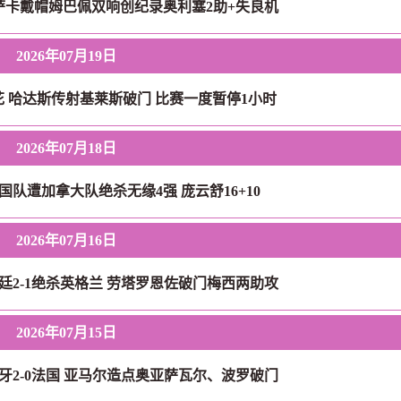
 萨卡戴帽姆巴佩双响创纪录奥利塞2助+失良机
2026年07月19日
花 哈达斯传射基莱斯破门 比赛一度暂停1小时
2026年07月18日
国队遭加拿大队绝杀无缘4强 庞云舒16+10
2026年07月16日
廷2-1绝杀英格兰 劳塔罗恩佐破门梅西两助攻
2026年07月15日
牙2-0法国 亚马尔造点奥亚萨瓦尔、波罗破门