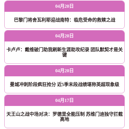
04月20日
巴黎门将舍瓦利耶迎战南特：临危受命的救赎之战
04月20日
卡卢卢：戴维破门助我刷新生涯助攻纪录 团队默契才是关
键
04月20日
曼城冲刺阶段疯狂抢分 近5季末段战绩堪称英超现象级
04月17日
天王山之战中场对决：罗德里全能压制 苏维门迪独守拦截
高地