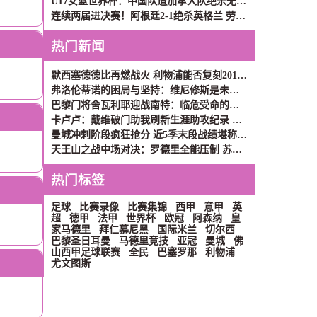
U17女篮世界杯：中国队遭加拿大队绝杀无缘4强 庞云舒16+10
连续两届进决赛！阿根廷2-1绝杀英格兰 劳塔罗恩佐破门梅西两助攻
热门新闻
默西塞德德比再燃战火 利物浦能否复刻2017年三连胜辉煌？
弗洛伦蒂诺的困局与坚持：维尼修斯是未来，姆巴佩非议难理解
巴黎门将舍瓦利耶迎战南特：临危受命的救赎之战
卡卢卢：戴维破门助我刷新生涯助攻纪录 团队默契才是关键
曼城冲刺阶段疯狂抢分 近5季末段战绩堪称英超现象级
天王山之战中场对决：罗德里全能压制 苏维门迪独守拦截高地
热门标签
足球
比赛录像
比赛集锦
西甲
意甲
英
超
德甲
法甲
世界杯
欧冠
阿森纳
皇
家马德里
拜仁慕尼黑
国际米兰
切尔西
巴黎圣日耳曼
马德里竞技
亚冠
曼城
佛
山西甲足球联赛
全民
巴塞罗那
利物浦
尤文图斯