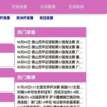
足球录像
足球集锦
足球新闻
杯直播
欧洲杯直播
欧冠直播
热门录像
08月04日 佛山西甲足球联赛32强淘汰赛 贪玩游戏 VS 美的薪火 全场录像
08月04日 佛山西甲足球联赛32强淘汰赛 肇庆恒骏成 VS 三七互娱 全场录像
08月04日 佛山西甲足球联赛32强淘汰赛 广东西南建设 VS 香港圣徒 全场录像
08月04日 佛山西甲足球联赛32强淘汰赛 藝品高國際 VS 湛江狂狼·粵辉能源 全场录像
08月03日 佛山西甲足球联赛32强淘汰赛 大塘控股 VS 茂名市点都得 全场录像
08月03日 佛山西甲足球联赛32强淘汰赛 广东凤铝 VS 湛江八部科技 全场录像
热门集锦
07月20日U17女篮世界杯决赛 美国U17女篮 82 - 73 西班牙U17女篮 集锦
时隔16年夺世界杯冠军！西班牙加时1-0阿根廷 费兰制胜恩佐染红
英格兰6-4法国获季军 萨卡戴帽姆巴佩双响创纪录奥利塞2助+失良机
两连胜！津门虎2-0申花 哈达斯传射基莱斯破门 比赛一度暂停1小时