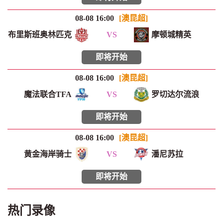
08-08 16:00
[澳昆超]
布里斯班奥林匹克
VS
摩顿城精英
即将开始
08-08 16:00
[澳昆超]
魔法联合TFA
VS
罗切达尔流浪
即将开始
08-08 16:00
[澳昆超]
黄金海岸骑士
VS
潘尼苏拉
即将开始
热门录像