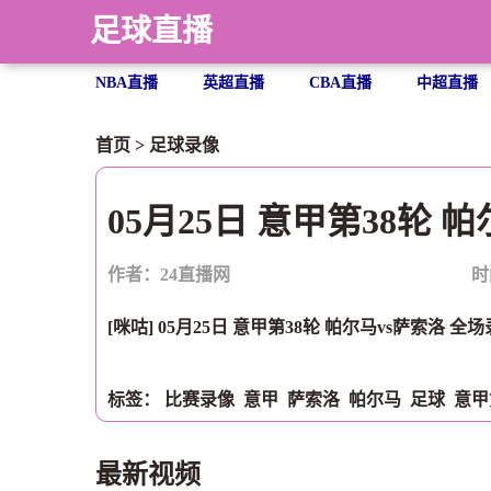
足球直播
NBA直播
英超直播
CBA直播
中超直播
首页
>
足球录像
05月25日 意甲第38轮 
作者：24直播网
时
[咪咕] 05月25日 意甲第38轮 帕尔马vs萨索洛 全
标签：
比赛录像
意甲
萨索洛
帕尔马
足球
意甲
最新视频