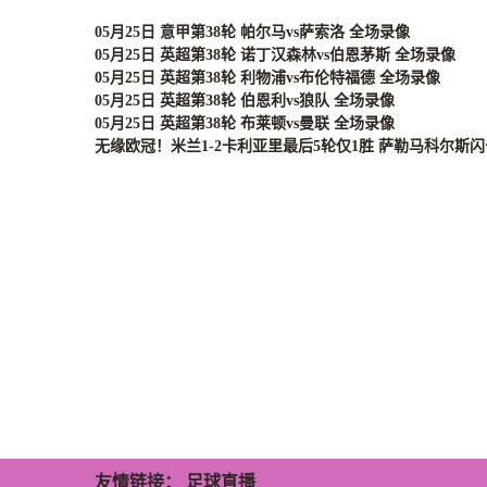
05月25日 意甲第38轮 帕尔马vs萨索洛 全场录像
05月25日 英超第38轮 诺丁汉森林vs伯恩茅斯 全场录像
05月25日 英超第38轮 利物浦vs布伦特福德 全场录像
05月25日 英超第38轮 伯恩利vs狼队 全场录像
05月25日 英超第38轮 布莱顿vs曼联 全场录像
无缘欧冠！米兰1-2卡利亚里最后5轮仅1胜 萨勒马科尔斯
友情链接：
足球直播