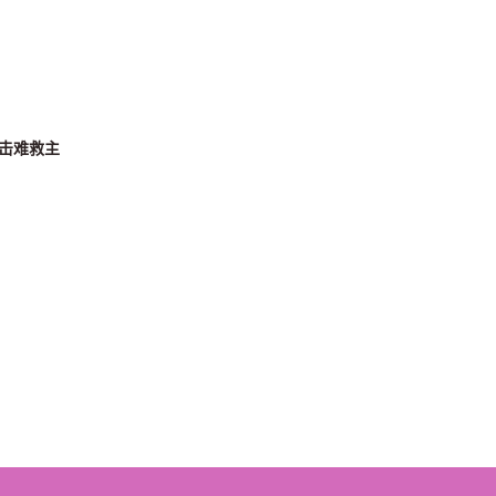
闪击难救主