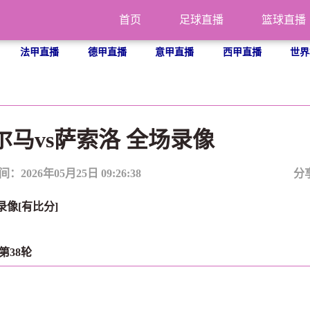
首页
足球直播
篮球直播
法甲直播
德甲直播
意甲直播
西甲直播
世界
帕尔马vs萨索洛 全场录像
间：2026年05月25日 09:26:38
分
场录像[有比分]
第38轮