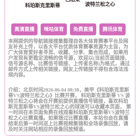
波特兰松之心
科珀斯克里斯蒂
高清直播
咪咕体育
免费直播
腾讯体育
本网提供的导航链接搜集整理自各大体育赛事平台及网
友补充上传，以各大平台优质体育赛事资源为主旨，为
广大体育爱好者寻觅、收藏、分享、集合而成，如果用
户发现有更稳定流畅的信号源，欢迎以(当前页面链接、
信号源名称、比赛信号链接、上传者名称)为格式，通过
邮件方式上传相关链接，网友上传链接不得包含违法违
规内容。
介绍：北京时间2026-06-04 08:30，美甲《科珀斯克里斯
蒂VS波特兰松之心》比赛开赛， 科珀斯克里斯蒂 VS 波
特兰松之心将会在开赛前提供直播信号链接，喜欢科珀
斯克里斯蒂VS波特兰松之心的球迷可以收藏本页面， 第
一时间在本页面免费在线观看科珀斯克里斯蒂VS波特兰
松之心比赛直播。如果错过比赛直播，本站也会在直播
结束后第一时间送上比赛视频集锦和全场录像回放，请
及时关注网站相应的录像回放频道。