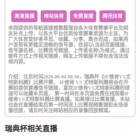
高清直播
咪咕体育
免费直播
腾讯体育
本网提供的导航链接搜集整理自各大体育赛事平台及网
友补充上传，以各大平台优质体育赛事资源为主旨，为
广大体育爱好者寻觅、收藏、分享、集合而成，如果用
户发现有更稳定流畅的信号源，欢迎以(当前页面链接、
信号源名称、比赛信号链接、上传者名称)为格式，通过
邮件方式上传相关链接，网友上传链接不得包含违法违
规内容。
介绍：北京时间2026-06-04 00:30，瑞典杯《IF维肯VS尤
特斯科腾》比赛开赛， IF维肯 VS 尤特斯科腾将会在开
赛前提供直播信号链接，喜欢IF维肯VS尤特斯科腾的球
迷可以收藏本页面， 第一时间在本页面免费在线观看IF
维肯VS尤特斯科腾比赛直播。如果错过比赛直播，本站
也会在直播结束后第一时间送上比赛视频集锦和全场录
像回放，请及时关注网站相应的录像回放频道。
瑞典杯相关直播