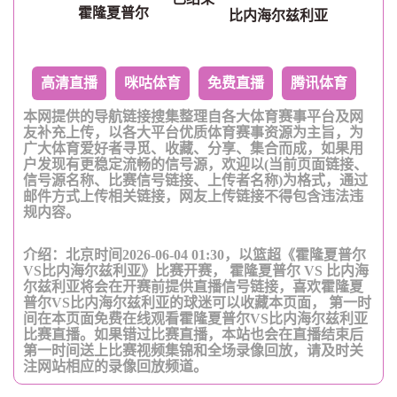
霍隆夏普尔
比内海尔兹利亚
高清直播
咪咕体育
免费直播
腾讯体育
本网提供的导航链接搜集整理自各大体育赛事平台及网
友补充上传，以各大平台优质体育赛事资源为主旨，为
广大体育爱好者寻觅、收藏、分享、集合而成，如果用
户发现有更稳定流畅的信号源，欢迎以(当前页面链接、
信号源名称、比赛信号链接、上传者名称)为格式，通过
邮件方式上传相关链接，网友上传链接不得包含违法违
规内容。
介绍：北京时间2026-06-04 01:30，以篮超《霍隆夏普尔
VS比内海尔兹利亚》比赛开赛， 霍隆夏普尔 VS 比内海
尔兹利亚将会在开赛前提供直播信号链接，喜欢霍隆夏
普尔VS比内海尔兹利亚的球迷可以收藏本页面， 第一时
间在本页面免费在线观看霍隆夏普尔VS比内海尔兹利亚
比赛直播。如果错过比赛直播，本站也会在直播结束后
第一时间送上比赛视频集锦和全场录像回放，请及时关
注网站相应的录像回放频道。