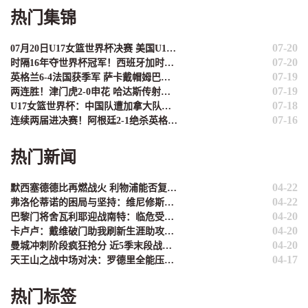
热门集锦
07-20
07月20日U17女篮世界杯决赛 美国U17女篮 82 - 73 西班牙U17女篮 集锦
07-20
时隔16年夺世界杯冠军！西班牙加时1-0阿根廷 费兰制胜恩佐染红
07-19
英格兰6-4法国获季军 萨卡戴帽姆巴佩双响创纪录奥利塞2助+失良机
07-19
两连胜！津门虎2-0申花 哈达斯传射基莱斯破门 比赛一度暂停1小时
07-18
U17女篮世界杯：中国队遭加拿大队绝杀无缘4强 庞云舒16+10
07-16
连续两届进决赛！阿根廷2-1绝杀英格兰 劳塔罗恩佐破门梅西两助攻
热门新闻
04-22
默西塞德德比再燃战火 利物浦能否复刻2017年三连胜辉煌？
04-22
弗洛伦蒂诺的困局与坚持：维尼修斯是未来，姆巴佩非议难理解
04-20
巴黎门将舍瓦利耶迎战南特：临危受命的救赎之战
04-20
卡卢卢：戴维破门助我刷新生涯助攻纪录 团队默契才是关键
04-20
曼城冲刺阶段疯狂抢分 近5季末段战绩堪称英超现象级
04-17
天王山之战中场对决：罗德里全能压制 苏维门迪独守拦截高地
热门标签