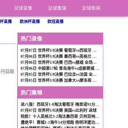
足球录像
足球集锦
足球新闻
杯直播
欧洲杯直播
欧冠直播
热门录像
07月07日 世界杯1/8决赛 葡萄牙vs西班牙 全场录像
07月06日 世界杯1/8决赛 墨西哥vs英格兰 全场录像
07月06日 世界杯1/8决赛 巴西vs挪威 全场录像
07月06日 中超第17轮 青岛海牛vs成都蓉城 全场录像
不丹廷联
07月05日 世界杯1/8决赛 巴拉圭vs法国 全场录像
07月05日 世界杯1/8决赛 加拿大vs摩洛哥 全场录像
热门集锦
进八强！西班牙1-0淘汰葡萄牙 梅里诺91分钟绝杀41岁C罗最后一舞
07月07日 世界杯1/8决赛 美国vs比利时 进球
险胜！十人英格兰3-2淘汰墨西哥 贝林双响凯恩点射+送点宽萨直红
遭绝平！蓉城1-1海牛14分领跑 杨明洋建功杨聪救主 海牛仍倒数第3