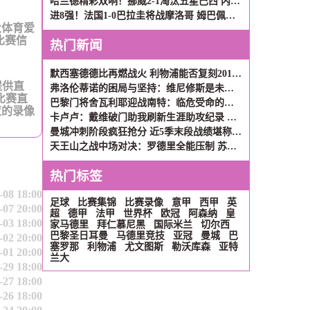
哈兰德精彩双响！挪威2-1淘汰五星巴西 内马尔点射吉马良斯失点
进8强！法国1-0巴拉圭将战摩洛哥 姆巴佩点射杜埃造点主裁引争议
大体育爱
比赛信
热门新闻
默西塞德德比再燃战火 利物浦能否复刻2017年三连胜辉煌？
提供直
弗洛伦蒂诺的困局与坚持：维尼修斯是未来，姆巴佩非议难理解
比赛直
巴黎门将舍瓦利耶迎战南特：临危受命的救赎之战
应的录像
卡卢卢：戴维破门助我刷新生涯助攻纪录 团队默契才是关键
曼城冲刺阶段疯狂抢分 近5季末段战绩堪称英超现象级
天王山之战中场对决：罗德里全能压制 苏维门迪独守拦截高地
热门标签
-08 18:00
足球
比赛集锦
比赛录像
意甲
西甲
英
-07 20:00
超
德甲
法甲
世界杯
欧冠
阿森纳
皇
-03 18:00
家马德里
拜仁慕尼黑
国际米兰
切尔西
巴黎圣日耳曼
马德里竞技
亚冠
曼城
巴
-02 20:00
塞罗那
利物浦
尤文图斯
勒沃库森
亚特
-01 20:00
兰大
-29 18:00
-27 18:00
-26 18:00