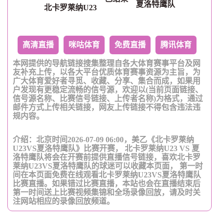
夏洛特鹰队
北卡罗莱纳U23
高清直播
咪咕体育
免费直播
腾讯体育
本网提供的导航链接搜集整理自各大体育赛事平台及网
友补充上传，以各大平台优质体育赛事资源为主旨，为
广大体育爱好者寻觅、收藏、分享、集合而成，如果用
户发现有更稳定流畅的信号源，欢迎以(当前页面链接、
信号源名称、比赛信号链接、上传者名称)为格式，通过
邮件方式上传相关链接，网友上传链接不得包含违法违
规内容。
介绍：北京时间2026-07-09 06:00，美乙《北卡罗莱纳
U23VS夏洛特鹰队》比赛开赛， 北卡罗莱纳U23 VS 夏
洛特鹰队将会在开赛前提供直播信号链接，喜欢北卡罗
莱纳U23VS夏洛特鹰队的球迷可以收藏本页面， 第一时
间在本页面免费在线观看北卡罗莱纳U23VS夏洛特鹰队
比赛直播。如果错过比赛直播，本站也会在直播结束后
第一时间送上比赛视频集锦和全场录像回放，请及时关
注网站相应的录像回放频道。