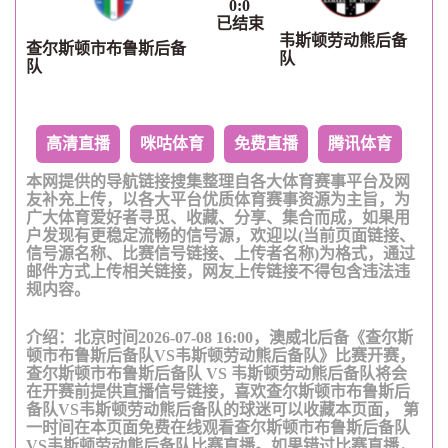
0
:
0
已结束
韦斯顿劳动熊后备
查尔斯顿市布鲁斯后备
队
队
高清直播
咪咕体育
免费直播
腾讯体育
本网提供的导航链接搜集整理自各大体育赛事平台及网
友补充上传，以各大平台优质体育赛事资源为主旨，为
广大体育爱好者寻觅、收藏、分享、集合而成，如果用
户发现有更稳定流畅的信号源，欢迎以(当前页面链接、
信号源名称、比赛信号链接、上传者名称)为格式，通过
邮件方式上传相关链接，网友上传链接不得包含违法违
规内容。
介绍：北京时间2026-07-08 16:00，澳威北后备《查尔斯
顿市布鲁斯后备队VS韦斯顿劳动熊后备队》比赛开赛，
查尔斯顿市布鲁斯后备队 VS 韦斯顿劳动熊后备队将会
在开赛前提供直播信号链接，喜欢查尔斯顿市布鲁斯后
备队VS韦斯顿劳动熊后备队的球迷可以收藏本页面， 第
一时间在本页面免费在线观看查尔斯顿市布鲁斯后备队
VS韦斯顿劳动熊后备队比赛直播。如果错过比赛直播，