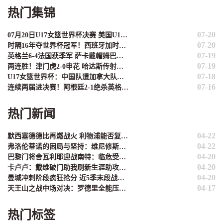
热门集锦
07-20
07月20日U17女篮世界杯决赛 美国U17女篮 82 - 73 西班牙U17女篮 集锦
07-20
时隔16年夺世界杯冠军！西班牙加时1-0阿根廷 费兰制胜恩佐染红
07-19
英格兰6-4法国获季军 萨卡戴帽姆巴佩双响创纪录奥利塞2助+失良机
07-19
两连胜！津门虎2-0申花 哈达斯传射基莱斯破门 比赛一度暂停1小时
07-18
U17女篮世界杯：中国队遭加拿大队绝杀无缘4强 庞云舒16+10
07-16
连续两届进决赛！阿根廷2-1绝杀英格兰 劳塔罗恩佐破门梅西两助攻
热门新闻
04-22
默西塞德德比再燃战火 利物浦能否复刻2017年三连胜辉煌？
04-22
弗洛伦蒂诺的困局与坚持：维尼修斯是未来，姆巴佩非议难理解
04-20
巴黎门将舍瓦利耶迎战南特：临危受命的救赎之战
04-20
卡卢卢：戴维破门助我刷新生涯助攻纪录 团队默契才是关键
04-20
曼城冲刺阶段疯狂抢分 近5季末段战绩堪称英超现象级
04-17
天王山之战中场对决：罗德里全能压制 苏维门迪独守拦截高地
热门标签