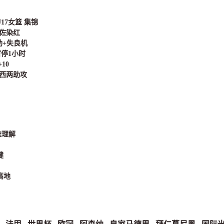
U17女篮 集锦
恩佐染红
助+失良机
暂停1小时
10
梅西两助攻
？
难理解
键
高地