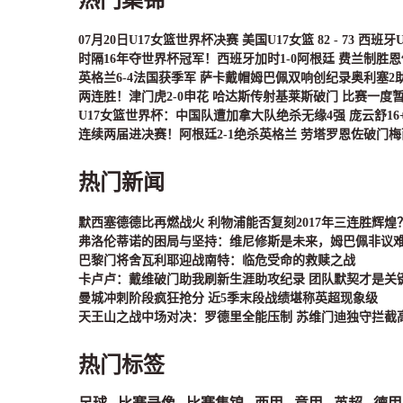
07月20日U17女篮世界杯决赛 美国U17女篮 82 - 73 西班牙
时隔16年夺世界杯冠军！西班牙加时1-0阿根廷 费兰制胜
英格兰6-4法国获季军 萨卡戴帽姆巴佩双响创纪录奥利塞2
两连胜！津门虎2-0申花 哈达斯传射基莱斯破门 比赛一度
U17女篮世界杯：中国队遭加拿大队绝杀无缘4强 庞云舒16+
连续两届进决赛！阿根廷2-1绝杀英格兰 劳塔罗恩佐破门
热门新闻
默西塞德德比再燃战火 利物浦能否复刻2017年三连胜辉煌
弗洛伦蒂诺的困局与坚持：维尼修斯是未来，姆巴佩非议
巴黎门将舍瓦利耶迎战南特：临危受命的救赎之战
卡卢卢：戴维破门助我刷新生涯助攻纪录 团队默契才是关
曼城冲刺阶段疯狂抢分 近5季末段战绩堪称英超现象级
天王山之战中场对决：罗德里全能压制 苏维门迪独守拦截
热门标签