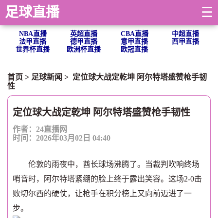
足球直播
☰
NBA直播
英超直播
CBA直播
中超直播
法甲直播
德甲直播
意甲直播
西甲直播
世界杯直播
欧洲杯直播
欧冠直播
首页
>
足球新闻
> 定位球大战定乾坤 阿尔特塔盛赞枪手韧
性
定位球大战定乾坤 阿尔特塔盛赞枪手韧性
作者：24直播网
时间：2026年03月02日 04:40
伦敦的雨夜中，酋长球场沸腾了。当裁判吹响终场
哨音时，阿尔特塔紧绷的脸上终于露出笑容。这场2-0击
败切尔西的硬仗，让枪手在积分榜上又向前迈进了一
步。