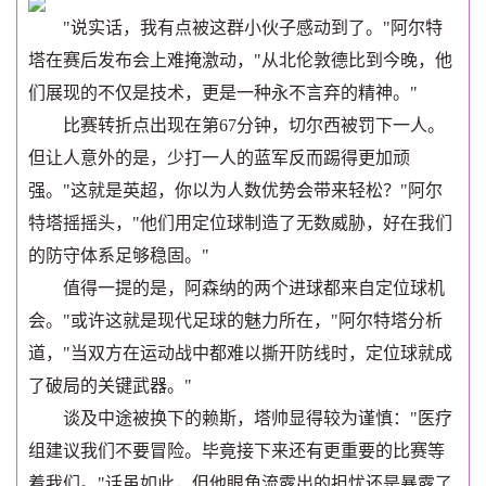
"说实话，我有点被这群小伙子感动到了。"阿尔特
塔在赛后发布会上难掩激动，"从北伦敦德比到今晚，他
们展现的不仅是技术，更是一种永不言弃的精神。"
比赛转折点出现在第67分钟，切尔西被罚下一人。
但让人意外的是，少打一人的蓝军反而踢得更加顽
强。"这就是英超，你以为人数优势会带来轻松？"阿尔
特塔摇摇头，"他们用定位球制造了无数威胁，好在我们
的防守体系足够稳固。"
值得一提的是，阿森纳的两个进球都来自定位球机
会。"或许这就是现代足球的魅力所在，"阿尔特塔分析
道，"当双方在运动战中都难以撕开防线时，定位球就成
了破局的关键武器。"
谈及中途被换下的赖斯，塔帅显得较为谨慎："医疗
组建议我们不要冒险。毕竟接下来还有更重要的比赛等
着我们。"话虽如此，但他眼角流露出的担忧还是暴露了