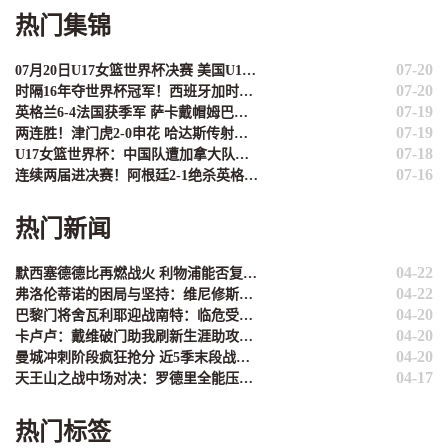
热门集锦
07-20
07月20日U17女篮世界杯决赛 美国U17女篮 82 - 73 西班牙U17女篮 集锦
07-20
时隔16年夺世界杯冠军！西班牙加时1-0阿根廷 费兰制胜恩佐染红
07-19
英格兰6-4法国获季军 萨卡戴帽姆巴佩双响创纪录奥利塞2助+失良机
07-19
两连胜！津门虎2-0申花 哈达斯传射基莱斯破门 比赛一度暂停1小时
07-18
U17女篮世界杯：中国队遭加拿大队绝杀无缘4强 庞云舒16+10
07-16
连续两届进决赛！阿根廷2-1绝杀英格兰 劳塔罗恩佐破门梅西两助攻
热门新闻
04-22
默西塞德德比再燃战火 利物浦能否复刻2017年三连胜辉煌？
04-22
弗洛伦蒂诺的困局与坚持：维尼修斯是未来，姆巴佩非议难理解
04-20
巴黎门将舍瓦利耶迎战南特：临危受命的救赎之战
04-20
卡卢卢：戴维破门助我刷新生涯助攻纪录 团队默契才是关键
04-20
曼城冲刺阶段疯狂抢分 近5季末段战绩堪称英超现象级
04-17
天王山之战中场对决：罗德里全能压制 苏维门迪独守拦截高地
热门标签