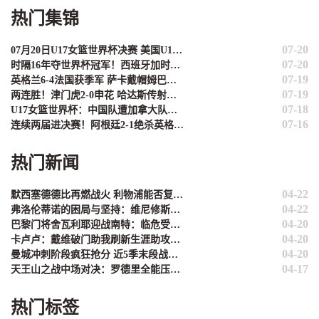
热门集锦
07-20
07月20日U17女篮世界杯决赛 美国U17女篮 82 - 73 西班牙U17女篮 集锦
07-20
时隔16年夺世界杯冠军！西班牙加时1-0阿根廷 费兰制胜恩佐染红
07-19
英格兰6-4法国获季军 萨卡戴帽姆巴佩双响创纪录奥利塞2助+失良机
07-19
两连胜！津门虎2-0申花 哈达斯传射基莱斯破门 比赛一度暂停1小时
07-18
U17女篮世界杯：中国队遭加拿大队绝杀无缘4强 庞云舒16+10
07-16
连续两届进决赛！阿根廷2-1绝杀英格兰 劳塔罗恩佐破门梅西两助攻
热门新闻
04-22
默西塞德德比再燃战火 利物浦能否复刻2017年三连胜辉煌？
04-22
弗洛伦蒂诺的困局与坚持：维尼修斯是未来，姆巴佩非议难理解
04-20
巴黎门将舍瓦利耶迎战南特：临危受命的救赎之战
04-20
卡卢卢：戴维破门助我刷新生涯助攻纪录 团队默契才是关键
04-20
曼城冲刺阶段疯狂抢分 近5季末段战绩堪称英超现象级
04-17
天王山之战中场对决：罗德里全能压制 苏维门迪独守拦截高地
热门标签