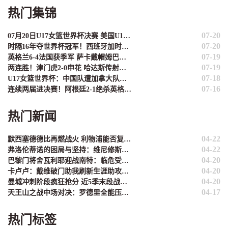
热门集锦
07-20
07月20日U17女篮世界杯决赛 美国U17女篮 82 - 73 西班牙U17女篮 集锦
07-20
时隔16年夺世界杯冠军！西班牙加时1-0阿根廷 费兰制胜恩佐染红
07-19
英格兰6-4法国获季军 萨卡戴帽姆巴佩双响创纪录奥利塞2助+失良机
07-19
两连胜！津门虎2-0申花 哈达斯传射基莱斯破门 比赛一度暂停1小时
07-18
U17女篮世界杯：中国队遭加拿大队绝杀无缘4强 庞云舒16+10
07-16
连续两届进决赛！阿根廷2-1绝杀英格兰 劳塔罗恩佐破门梅西两助攻
热门新闻
04-22
默西塞德德比再燃战火 利物浦能否复刻2017年三连胜辉煌？
04-22
弗洛伦蒂诺的困局与坚持：维尼修斯是未来，姆巴佩非议难理解
04-20
巴黎门将舍瓦利耶迎战南特：临危受命的救赎之战
04-20
卡卢卢：戴维破门助我刷新生涯助攻纪录 团队默契才是关键
04-20
曼城冲刺阶段疯狂抢分 近5季末段战绩堪称英超现象级
04-17
天王山之战中场对决：罗德里全能压制 苏维门迪独守拦截高地
热门标签